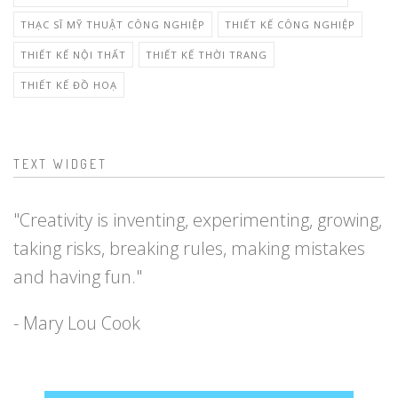
THẠC SĨ MỸ THUẬT CÔNG NGHIỆP
THIẾT KẾ CÔNG NGHIỆP
THIẾT KẾ NỘI THẤT
THIẾT KẾ THỜI TRANG
THIẾT KẾ ĐỒ HOẠ
TEXT WIDGET
"Creativity is inventing, experimenting, growing,
taking risks, breaking rules, making mistakes
and having fun."
- Mary Lou Cook