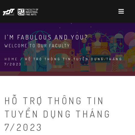
Skip
to
main
content
I'M FABULOUS AND YOU?
WELCOME TO OUR FACULTY
HOME
/
HỖ TRỢ THÔNG TIN TUYỂN DỤNG THÁNG
7/2023
BREADCRUMB
HỖ TRỢ THÔNG TIN
TUYỂN DỤNG THÁNG
7/2023