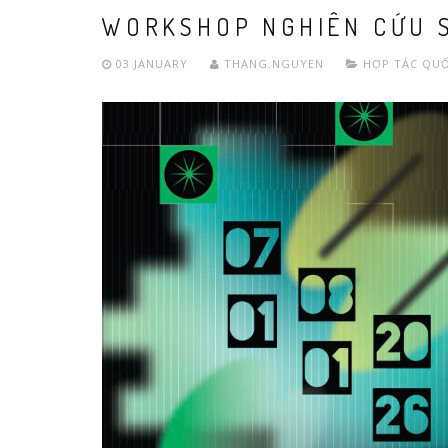
WORKSHOP NGHIÊN CỨU S
03 JANUARY
THANG.NGUYEN
HỢP TÁC QUỐ