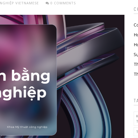
NGHIỆP
VIETNAMESE
0 COMMENTS
C
Cơ
H
Hợ
Sự
T
Th
T