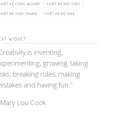
THIẾT KẾ CÔNG NGHIỆP
THIẾT KẾ NỘI THẤT
THIẾT KẾ THỜI TRANG
THIẾT KẾ ĐỒ HOẠ
EXT WIDGET
Creativity is inventing,
xperimenting, growing, taking
isks, breaking rules, making
istakes and having fun."
 Mary Lou Cook