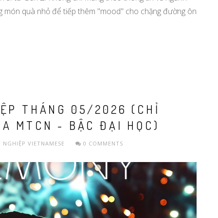
g món quà nhỏ để tiếp thêm "mood" cho chặng đường ôn
ỆP THÁNG 05/2026 (CHỈ
A MTCN - BẬC ĐẠI HỌC)
 NGHIỆP
VIETNAMESE
0 COMMENTS