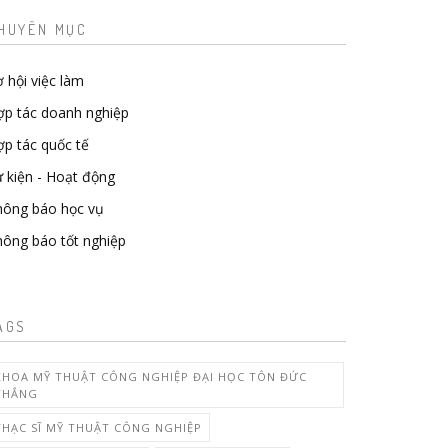
HUYÊN MỤC
 hội việc làm
ợp tác doanh nghiệp
p tác quốc tế
 kiện - Hoạt động
hông báo học vụ
ông báo tốt nghiệp
AGS
KHOA MỸ THUẬT CÔNG NGHIỆP ĐẠI HỌC TÔN ĐỨC
THẮNG
THẠC SĨ MỸ THUẬT CÔNG NGHIỆP