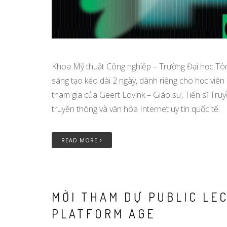
Khoa Mỹ thuật Công nghiệp – Trường Đại học Tôn
sáng tạo kéo dài 2 ngày, dành riêng cho học viê
tham gia của Geert Lovink – Giáo sư, Tiến sĩ Truy
truyền thông và văn hóa Internet uy tín quốc tế.
READ MORE
MỜI THAM DỰ PUBLIC LEC
PLATFORM AGE