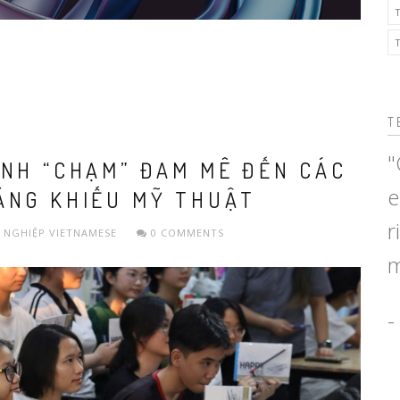
T
"
ÌNH “CHẠM” ĐAM MÊ ĐẾN CÁC
e
ĂNG KHIẾU MỸ THUẬT
r
 NGHIỆP
VIETNAMESE
0 COMMENTS
m
-