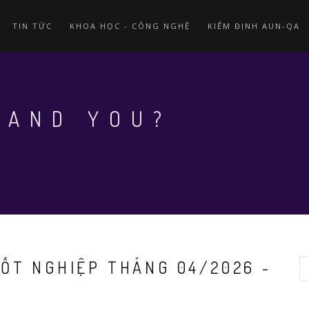
TIN TỨC
KHOA HỌC - CÔNG NGHỆ
KIỂM ĐỊNH AUN-QA
 AND YOU?
ỐT NGHIỆP THÁNG 04/2026 -
S