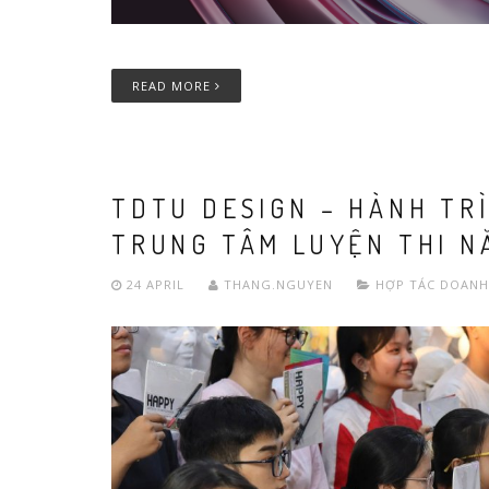
READ MORE
TDTU DESIGN – HÀNH TR
TRUNG TÂM LUYỆN THI N
24 APRIL
THANG.NGUYEN
HỢP TÁC DOANH