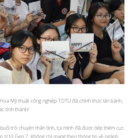
hoa Mỹ thuật công nghiệp TDTU đã chính thức lăn bánh,
ác tỉnh thành!
uổi trò chuyện thân tình, tụi mình đã được tiếp thêm cực
n sĩ tử Gen Z. Không chỉ mang theo thông tin về ngành