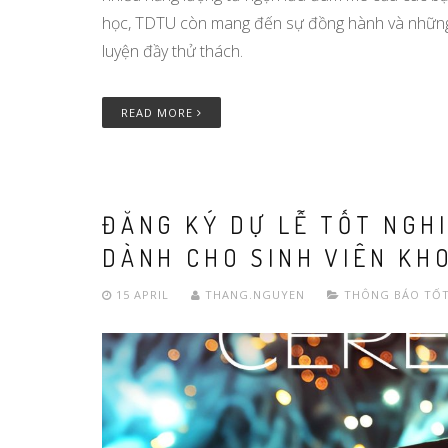
học, TDTU còn mang đến sự đồng hành và nhữn
luyện đầy thử thách.
READ MORE
ĐĂNG KÝ DỰ LỄ TỐT NGHI
DÀNH CHO SINH VIÊN KHO
15 APRIL
THANG.NGUYEN
THÔNG BÁO TỐT