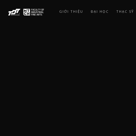
Skip
to
GIỚI THIỆU
ĐẠI HỌC
THẠC SỸ
main
content