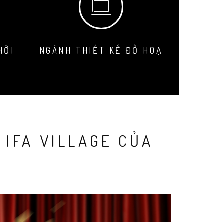
HỜI
NGÀNH THIẾT KẾ ĐỒ HOẠ
 IFA VILLAGE CỦA