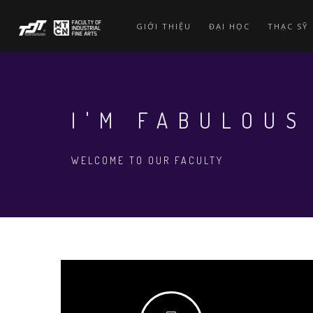
Skip
to
GIỚI THIỆU
ĐẠI HỌC
THẠC SỸ
main
content
I'M FABULOUS
WELCOME TO OUR FACULTY