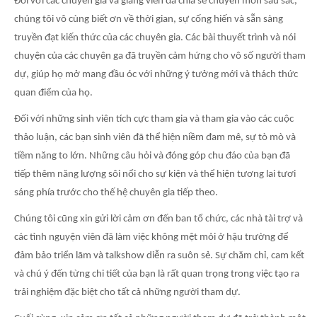
Đối với các chuyên gia và giảng viên đã chia sẻ chuyên môn sâu sắc,
chúng tôi vô cùng biết ơn về thời gian, sự cống hiến và sẵn sàng
truyền đạt kiến ​​thức của các chuyên gia. Các bài thuyết trình và nói
chuyện của các chuyên ga đã truyền cảm hứng cho vô số người tham
dự, giúp họ mở mang đầu óc với những ý tưởng mới và thách thức
quan điểm của họ.
Đối với những sinh viên tích cực tham gia và tham gia vào các cuộc
thảo luận, các bạn sinh viên đã thể hiện niềm đam mê, sự tò mò và
tiềm năng to lớn. Những câu hỏi và đóng góp chu đáo của bạn đã
tiếp thêm năng lượng sôi nổi cho sự kiện và thể hiện tương lai tươi
sáng phía trước cho thế hệ chuyên gia tiếp theo.
Chúng tôi cũng xin gửi lời cảm ơn đến ban tổ chức, các nhà tài trợ và
các tình nguyện viên đã làm việc không mệt mỏi ở hậu trường để
đảm bảo triển lãm và talkshow diễn ra suôn sẻ. Sự chăm chỉ, cam kết
và chú ý đến từng chi tiết của bạn là rất quan trọng trong việc tạo ra
trải nghiệm đặc biệt cho tất cả những người tham dự.