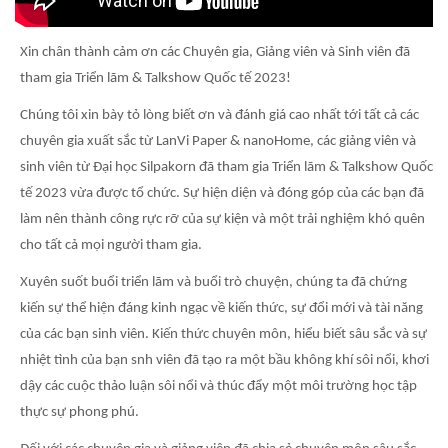
Xin chân thành cảm ơn các Chuyên gia, Giảng viên và Sinh viên đã
tham gia Triển lãm & Talkshow Quốc tế 2023!
Chúng tôi xin bày tỏ lòng biết ơn và đánh giá cao nhất tới tất cả các
chuyên gia xuất sắc từ LanVi Paper & nanoHome, các giảng viên và
sinh viên từ Đại học Silpakorn đã tham gia Triển lãm & Talkshow Quốc
tế 2023 vừa được tổ chức. Sự hiện diện và đóng góp của các bạn đã
làm nên thành công rực rỡ của sự kiện và một trải nghiệm khó quên
cho tất cả mọi người tham gia.
Xuyên suốt buổi triển lãm và buổi trò chuyện, chúng ta đã chứng
kiến ​​sự thể hiện đáng kinh ngạc về kiến ​​thức, sự đổi mới và tài năng
của các bạn sinh viên. Kiến thức chuyên môn, hiểu biết sâu sắc và sự
nhiệt tình của bạn snh viên đã tạo ra một bầu không khí sôi nổi, khơi
dậy các cuộc thảo luận sôi nổi và thúc đẩy một môi trường học tập
thực sự phong phú.