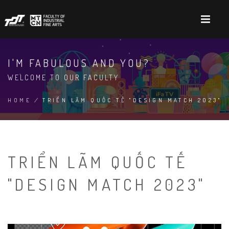
Skip
to
main
content
I'M FABULOUS AND YOU?
WELCOME TO OUR FACULTY
HOME
/
TRIỂN LÃM QUỐC TẾ "DESIGN MATCH 2023"
BREADCRUMB
TRIỂN LÃM QUỐC TẾ
"DESIGN MATCH 2023"