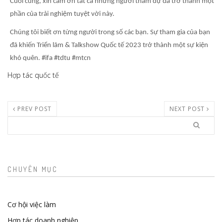
Cuối cùng, xin cảm ơn tất cả những người tham dự đã trở thành một
phần của trải nghiệm tuyệt vời này.
Chúng tôi biết ơn từng người trong số các bạn. Sự tham gia của bạn
đã khiến Triển lãm & Talkshow Quốc tế 2023 trở thành một sự kiện
khó quên. #ifa #tdtu #mtcn
Hợp tác quốc tế
PREV POST
NEXT POST
Search
CHUYÊN MỤC
Cơ hội việc làm
Hợp tác doanh nghiệp