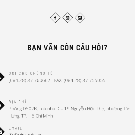
BẠN VẪN CÒN CÂU HỎI?
GỌI CHO CHÚNG TÔI
(084.28) 37 760662 - FAX: (084.28) 37 755055
ĐỊA CHỈ
Phòng D502B, Toà nhà D – 19 Nguyễn Hữu Thọ, phường Tân
Hưng, TP. Hồ Chí Minh
EMAIL