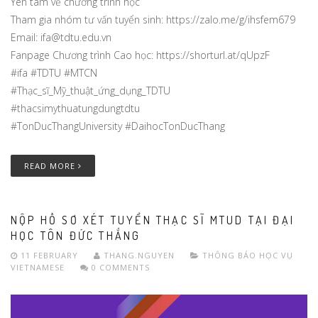
Yên tâm về chương trình học
Tham gia nhóm tư vấn tuyển sinh: https://zalo.me/g/ihsfem679
Email: ifa@tdtu.edu.vn
Fanpage Chương trình Cao học: https://shorturl.at/qUpzF
#ifa #TDTU #MTCN
#Thạc_sĩ_Mỹ_thuật_ứng_dụng_TDTU
#thacsimythuatungdungtdtu
#TonDucThangUniversity #DaihocTonDucThang
READ MORE
NỘP HỒ SƠ XÉT TUYỂN THẠC SĨ MTUD TẠI ĐẠI
HỌC TÔN ĐỨC THẮNG
11 FEBRUARY
THANG.NGUYEN
THÔNG BÁO HỌC VỤ
VIETNAMESE
0 COMMENTS