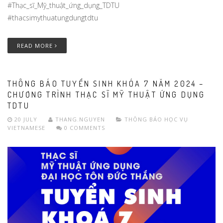
#Thạc_sĩ_Mỹ_thuật_ứng_dụng_TDTU
#thacsimythuatungdungtdtu
READ MORE
THÔNG BÁO TUYỂN SINH KHÓA 7 NĂM 2024 –
CHƯƠNG TRÌNH THẠC SĨ MỸ THUẬT ỨNG DỤNG
TDTU
20 JULY
THANG.NGUYEN
THÔNG BÁO HỌC VỤ
VIETNAMESE
0 COMMENTS