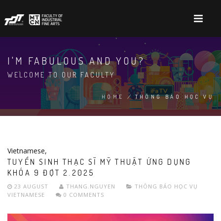
Skip
to
main
content
I'M FABULOUS AND YOU?
WELCOME TO OUR FACULTY
HOME
/
THÔNG BÁO HỌC VỤ
BREADCRUMB
Vietnamese
,
TUYỂN SINH THẠC SĨ MỸ THUẬT ỨNG DỤNG
KHÓA 9 ĐỢT 2.2025
23 AUGUST
THANG.NGUYEN
THÔNG BÁO HỌC VỤ
VIETNAMESE
0 COMMENTS