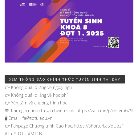
XEM THÔNG BÁO CHÍNH THỨC TUYỂN SINH TẠI ĐÂY
👉 Không quá lo lắng về ngoại ngữ
👉 Không quá lo lắng về học phí
👉 Yên tâm về chương trình học
💬Tham gia nhóm tư vấn tuyển sinh: https://zalo.me/g/ihsfem679
🖥️ Email: ifa@tdtu.edu.vn
👉 Fanpage Chương trình Cao học: https://shorturl.at/qUpzF
#ifa #TDTU #MTCN