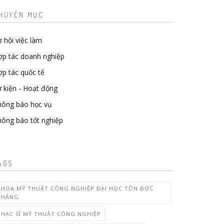
HUYÊN MỤC
 hội việc làm
ợp tác doanh nghiệp
p tác quốc tế
 kiện - Hoạt động
hông báo học vụ
ông báo tốt nghiệp
AGS
KHOA MỸ THUẬT CÔNG NGHIỆP ĐẠI HỌC TÔN ĐỨC
THẮNG
THẠC SĨ MỸ THUẬT CÔNG NGHIỆP