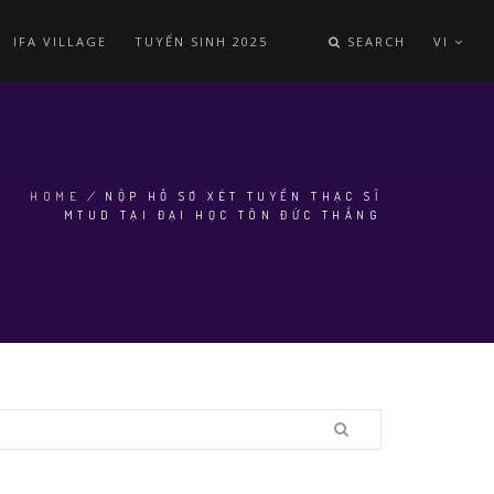
IFA VILLAGE
TUYỂN SINH 2025
SEARCH
VI
HOME
/
NỘP HỒ SƠ XÉT TUYỂN THẠC SĨ
MTUD TẠI ĐẠI HỌC TÔN ĐỨC THẮNG
BREADCRUMB
earch