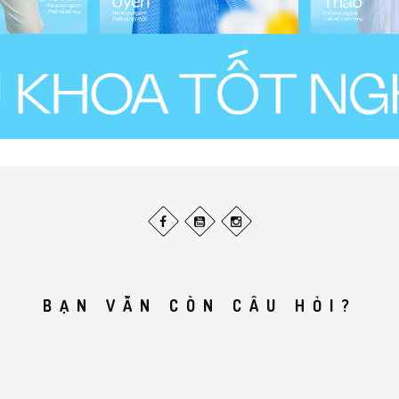
BẠN VẪN CÒN CÂU HỎI?