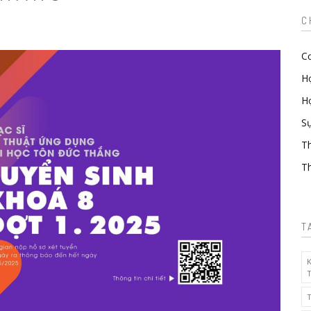
C
Cơ
H
Hợ
Sự
T
Th
T