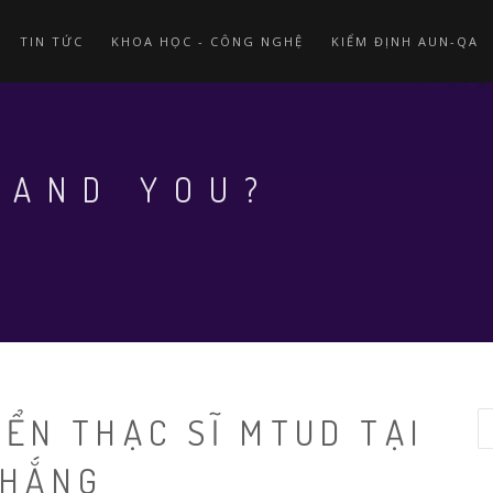
TIN TỨC
KHOA HỌC - CÔNG NGHỆ
KIỂM ĐỊNH AUN-QA
 AND YOU?
ỂN THẠC SĨ MTUD TẠI
S
THẮNG