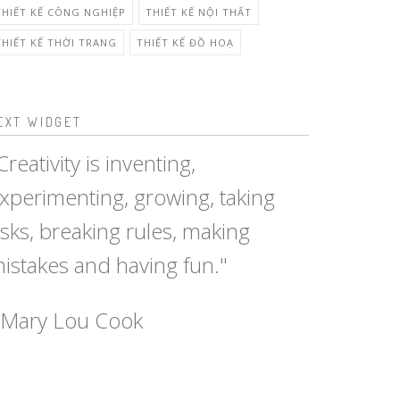
THIẾT KẾ CÔNG NGHIỆP
THIẾT KẾ NỘI THẤT
THIẾT KẾ THỜI TRANG
THIẾT KẾ ĐỒ HOẠ
EXT WIDGET
Creativity is inventing,
xperimenting, growing, taking
isks, breaking rules, making
istakes and having fun."
 Mary Lou Cook