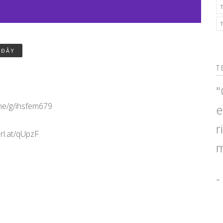
 ĐÂY
T
"
.me/g/ihsfem679
e
r
rl.at/qUpzF
m
-