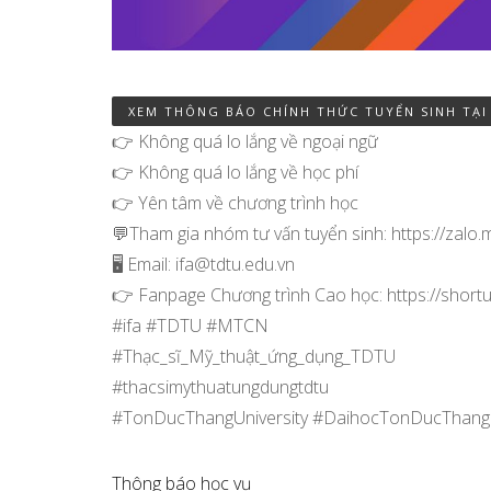
XEM THÔNG BÁO CHÍNH THỨC TUYỂN SINH TẠI
👉 Không quá lo lắng về ngoại ngữ
👉 Không quá lo lắng về học phí
👉 Yên tâm về chương trình học
💬Tham gia nhóm tư vấn tuyển sinh: https://zalo
🖥️ Email: ifa@tdtu.edu.vn
👉 Fanpage Chương trình Cao học: https://shortu
#ifa #TDTU #MTCN
#Thạc_sĩ_Mỹ_thuật_ứng_dụng_TDTU
#thacsimythuatungdungtdtu
#TonDucThangUniversity #DaihocTonDucThang
Thông báo học vụ