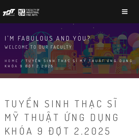
Skip
to
main
content
I'M FABULOUS AND YOU?
WELCOME TO OUR FACULTY
HOME
/
TUYỂN SINH THẠC SĨ MỸ THUẬT ỨNG DỤNG
KHÓA 9 ĐỢT 2.2025
BREADCRUMB
TUYỂN SINH THẠC SĨ
MỸ THUẬT ỨNG DỤNG
KHÓA 9 ĐỢT 2.2025