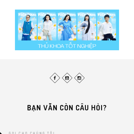
BẠN VẪN CÒN CÂU HỎI?
GỌI CHO CHÚNG TÔI