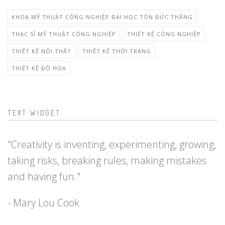
KHOA MỸ THUẬT CÔNG NGHIỆP ĐẠI HỌC TÔN ĐỨC THẮNG
THẠC SĨ MỸ THUẬT CÔNG NGHIỆP
THIẾT KẾ CÔNG NGHIỆP
THIẾT KẾ NỘI THẤT
THIẾT KẾ THỜI TRANG
THIẾT KẾ ĐỒ HOẠ
TEXT WIDGET
"Creativity is inventing, experimenting, growing,
taking risks, breaking rules, making mistakes
and having fun."
- Mary Lou Cook