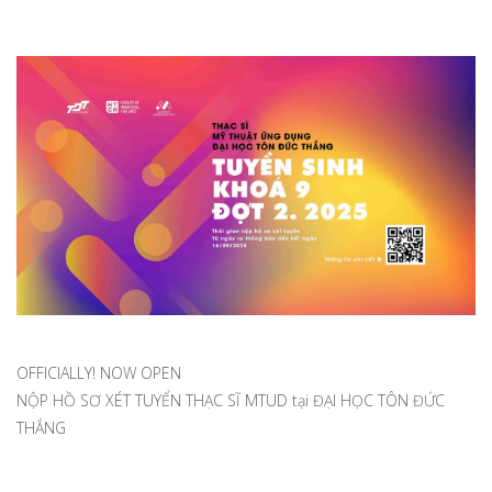
OFFICIALLY! NOW OPEN
NỘP HỒ SƠ XÉT TUYỂN THẠC SĨ MTUD tại ĐẠI HỌC TÔN ĐỨC
THẮNG