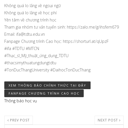
Không quá lo lắng về ngoại ngữ
Không quá lo lắng về học phí
Yên tâm về chương trình học
Tham gia nhóm tư vấn tuyển sinh: https://zalo.me/g/ihsfem679
Email: ifa@tdtu.edu.vn
Fanpage Chương trình Cao học: https://shorturl.at/qUpzF
#ifa #TDTU #MTCN
#Thạc_sĩ_Mỹ_thuật_ứng_dụng_TDTU
#thacsimythuatungdungtdtu
#TonDucThangUniversity #DaihocTonDucThang
XEM THÔNG BÁO CHÍNH THỨC TẠI ĐÂY
FANPAGE CHƯƠNG TRÌNH CAO HỌC
Thông báo học vụ
PREV POST
NEXT POST
Search