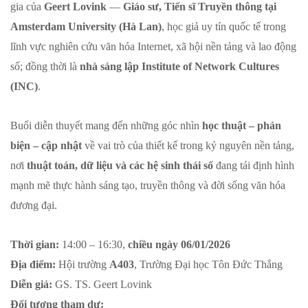
gia của
Geert Lovink
—
Giáo sư, Tiến sĩ Truyền thông tại
Amsterdam University
(Hà Lan)
, học giả uy tín quốc tế trong
lĩnh vực nghiên cứu văn hóa Internet, xã hội nền tảng và lao động
số; đồng thời là
nhà sáng lập Institute of Network Cultures
(INC)
.
Buổi diễn thuyết mang đến những góc nhìn
học thuật – phản
biện – cập nhật
về vai trò của thiết kế trong kỷ nguyên nền tảng,
nơi
thuật toán, dữ liệu và các hệ sinh thái số
đang tái định hình
mạnh mẽ thực hành sáng tạo, truyền thông và đời sống văn hóa
đương đại.
Thời gian:
14:00 – 16:30,
chiều ngày 06/01/2026
Địa điểm:
Hội trường
A403
, Trường Đại học Tôn Đức Thắng
Diễn giả:
GS. TS. Geert Lovink
Đối tượng tham dự: