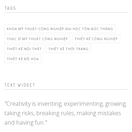
TAGS
KHOA MỸ THUẬT CÔNG NGHIỆP ĐẠI HỌC TÔN ĐỨC THẮNG
THẠC SĨ MỸ THUẬT CÔNG NGHIỆP
THIẾT KẾ CÔNG NGHIỆP
THIẾT KẾ NỘI THẤT
THIẾT KẾ THỜI TRANG
THIẾT KẾ ĐỒ HOẠ
TEXT WIDGET
"Creativity is inventing, experimenting, growing,
taking risks, breaking rules, making mistakes
and having fun."