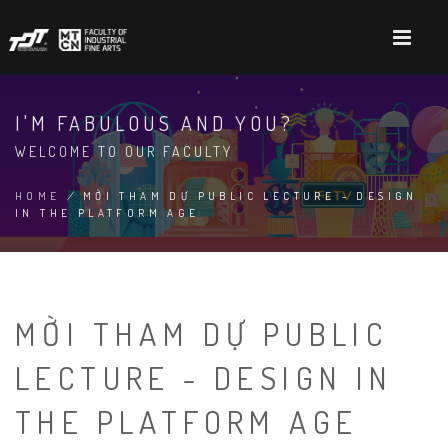
Skip
to
main
content
I'M FABULOUS AND YOU?
WELCOME TO OUR FACULTY
HOME
/
MỜI THAM DỰ PUBLIC LECTURE - DESIGN
IN THE PLATFORM AGE
BREADCRUMB
MỜI THAM DỰ PUBLIC
LECTURE - DESIGN IN
THE PLATFORM AGE