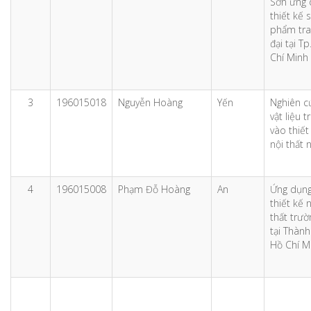
Sơn ứng 
thiết kế 
phẩm tra
đại tại T
Chí Minh
3
196015018
Nguyễn Hoàng
Yến
Nghiên c
vật liệu t
vào thiế
nội thất 
4
196015008
Phạm Đỗ Hoàng
An
Ứng dụng
thiết kế 
thất trư
tại Thàn
Hồ Chí M