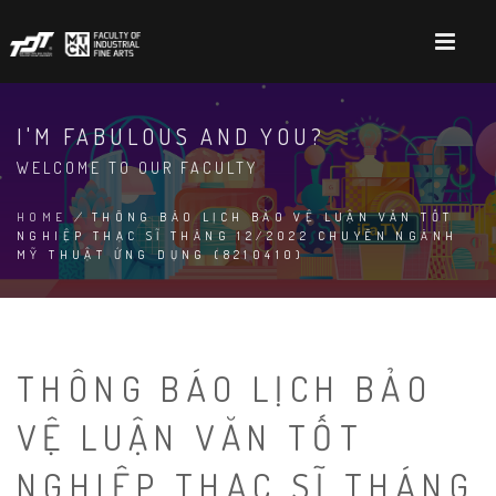
Skip
to
main
content
I'M FABULOUS AND YOU?
WELCOME TO OUR FACULTY
HOME
/
THÔNG BÁO LỊCH BẢO VỆ LUẬN VĂN TỐT
NGHIỆP THẠC SĨ THÁNG 12/2022 CHUYÊN NGÀNH
BREADCRUMB
MỸ THUẬT ỨNG DỤNG (8210410)
THÔNG BÁO LỊCH BẢO
VỆ LUẬN VĂN TỐT
NGHIỆP THẠC SĨ THÁNG