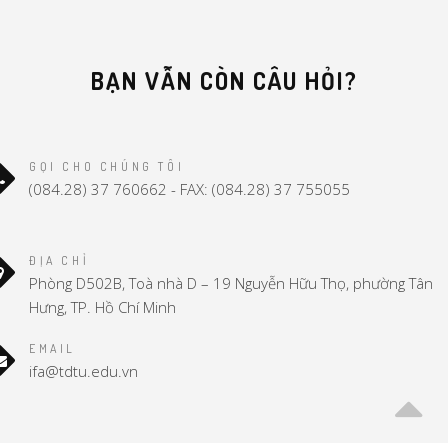
BẠN VẪN CÒN CÂU HỎI?
GỌI CHO CHÚNG TÔI
(084.28) 37 760662 - FAX: (084.28) 37 755055
ĐỊA CHỈ
Phòng D502B, Toà nhà D – 19 Nguyễn Hữu Thọ, phường Tân
Hưng, TP. Hồ Chí Minh
EMAIL
ifa@tdtu.edu.vn