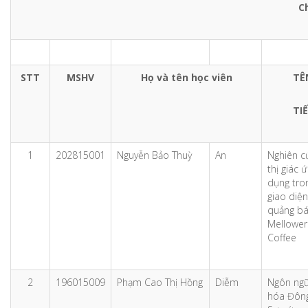
C
STT
MSHV
Họ và tên học viên
TÊ
TI
1
202815001
Nguyễn Bảo Thuỳ
An
Nghiên cứ
thị giác 
dụng tron
giao diệ
quảng bá
Mellower
Coffee
2
196015009
Phạm Cao Thị Hồng
Diễm
Ngôn ngữ
hóa Đôn