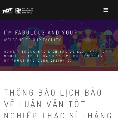
Skip
to
main
content
I'M FABULOUS AND YOU?
WELCOME TO OUR FACULTY
HOME
/
THÔNG BÁO LỊCH BẢO VỆ LUẬN VĂN TỐT
NGHIỆP THẠC SĨ THÁNG 1/2022 CHUYÊN NGÀNH
BREADCRUMB
MỸ THUẬT ỨNG DỤNG (8210410)
THÔNG BÁO LỊCH BẢO
VỆ LUẬN VĂN TỐT
NGHIỆP THẠC SĨ THÁNG