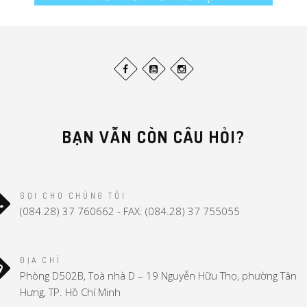
BẠN VẪN CÒN CÂU HỎI?
GỌI CHO CHÚNG TÔI
(084.28) 37 760662 - FAX: (084.28) 37 755055
ĐỊA CHỈ
Phòng D502B, Toà nhà D – 19 Nguyễn Hữu Thọ, phường Tân
Hưng, TP. Hồ Chí Minh