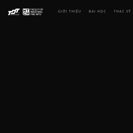
Skip
to
GIỚI THIỆU
ĐẠI HỌC
THẠC SỸ
main
content