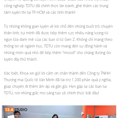
công nghiệp TDTU đã chính thức lăn bánh, ghé thăm các trung
tâm luyện thi tại TP.HCM và các tỉnh thành!
Từ những không gian luyện vẽ kín chỗ đến những buổi trò chuyện
thân tình, tụi mình đã được tiếp thêm cực nhiều năng lượng từ
ngọn lửa đam mê của các bạn sĩ tử Gen Z. Không chỉ mang theo
thông tin về ngành học, TDTU còn mang đến sự đồng hành và
những món quà nhỏ để tiếp thêm "mood" cho chặng đường ôn
luyện đầy thử thách.
Đặc biệt, Khoa xin gửi lời cảm ơn chân thành đến Công ty TNHH
Thương mại Quốc tế Văn Minh đã tài trợ 1.200 phần quà ý nghĩa,
giúp chuyến đi thêm ấm áp và gần gũi. Hẹn gặp lại các bạn tại
TDTU, nơi những giấc mơ sáng tạo sẽ chính thức bắt đầu!