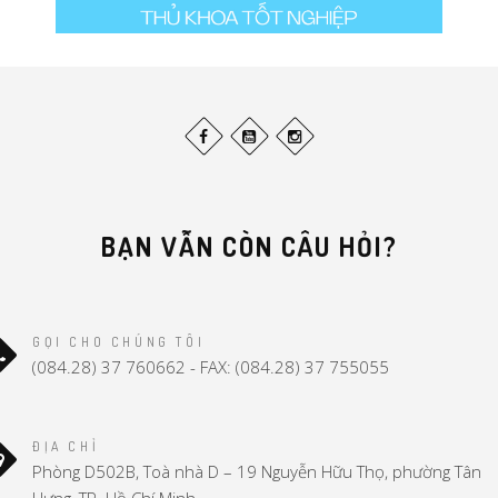
BẠN VẪN CÒN CÂU HỎI?
GỌI CHO CHÚNG TÔI
(084.28) 37 760662 - FAX: (084.28) 37 755055
ĐỊA CHỈ
Phòng D502B, Toà nhà D – 19 Nguyễn Hữu Thọ, phường Tân
Hưng, TP. Hồ Chí Minh