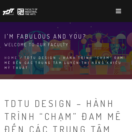
Skip
to
main
content
I'M FABULOUS AND YOU?
WELCOME TO OUR FACULTY
HOME
/
TDTU DESIGN – HÀNH TRÌNH “CHẠM” ĐAM
MÊ ĐẾN CÁC TRUNG TÂM LUYỆN THI NĂNG KHIẾU
BREADCRUMB
MỸ THUẬT
TDTU DESIGN – HÀNH
TRÌNH “CHẠM” ĐAM MÊ
ĐẾN CÁC TRUNG TÂM